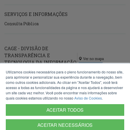
SERVIÇOS E INFORMAÇÕES
Consulta Pública
CAGE - DIVISÃO DE
TRANSPARÊNCIA E
Ver no mapa
TECNOLOGIA DA INFORMAÇÃO
(DTTI)
Utilizamos cookies necessários para o pleno funcionamento do nosso site,
para aprimorar e personalizar sua experiência durante a navegação, bem
Avenida Mauá, 1155
como outros cookies adicionais. Ao clicar em "Aceitar Todos", você terá
412-A
acesso a todas as funcionalidades da página e nos ajudará a desenvolver
Porto Alegre - RS
um site cada vez melhor. Você pode encontrar mais informações sobre
90030-080
quais cookies estamos utilizando no nosso
Aviso de Cookies
.
Fone:
(51) 3214-5200
ACEITAR TODOS
E-mail:
dti.cage@sefaz.rs.gov.br
ACEITAR NECESSÁRIOS
Termos de Uso