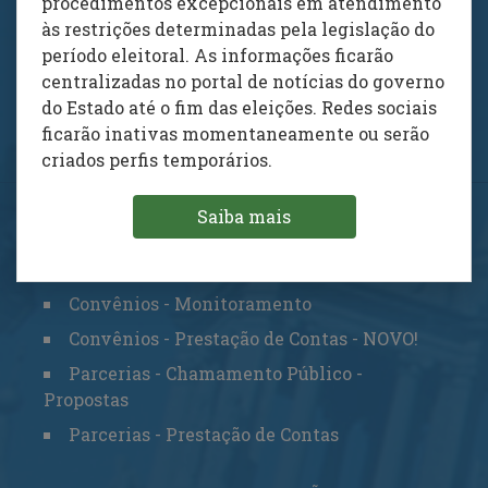
procedimentos excepcionais em atendimento
Intenções de Rescisão dos Termos de
às restrições determinadas pela legislação do
Colaboração e de Fomento
período eleitoral. As informações ficarão
centralizadas no portal de notícias do governo
MAIS SERVIÇOS DE CONSULTA
do Estado até o fim das eleições. Redes sociais
ficarão inativas momentaneamente ou serão
criados perfis temporários.
Saiba mais
SERVIÇOS ACESSO LOGADO
Convênios - Propostas - NOVO!
Convênios - Monitoramento
Convênios - Prestação de Contas - NOVO!
Parcerias - Chamamento Público -
Propostas
Parcerias - Prestação de Contas