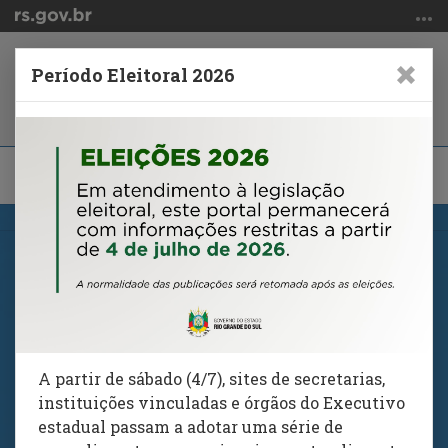
Ir
para
o
Período Eleitoral 2026
conteúdo
Ir
para
o
Alterna
Bus
menu
a
Ir
Início
navegação
para
do
a
CONSULTAS ACESSO LIVRE
conteúdo
busca
Editais de Chamamento Público
Parcerias
Convênios
A partir de sábado (4/7), sites de secretarias,
instituições vinculadas e órgãos do Executivo
Dispensas e Inexigibilidades de
estadual passam a adotar uma série de
Chamamento Público